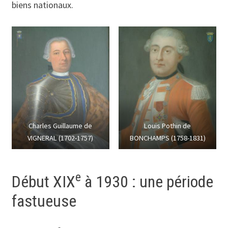
biens nationaux.
Charles Guillaume de
Louis Pothin de
VIGNERAL (1702-1757)
BONCHAMPS (1758-1831)
e
Début XIX
à 1930 : une période
fastueuse